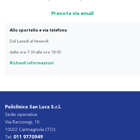
Prenota via email
Allo sportello e via telefono
Dal Lunedì al Venerdì
dalle ore 7:30 alle ore 18:00
Richiedi informazioni
Policlinico San Luca S.r.l.
Sede operativa:
Via Racconigi, 18
10022 Carmagnola (TO)
Tel.
011 9770949