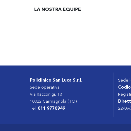
LA NOSTRA EQUIPE
Policlinico San Luca S.r.l.
Sede l
Sede operativa:
Codic
Via Racconigi, 18
Regist
10022 Carmagnola (TO)
Diret
Tel.
011 9770949
22/09/