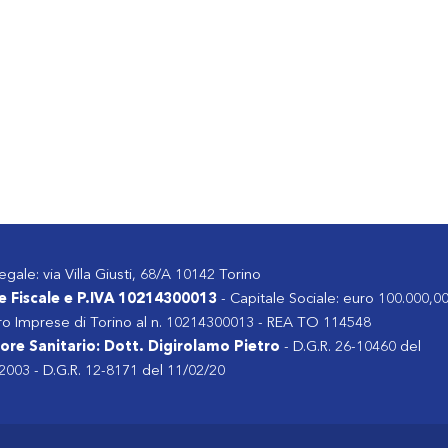
egale: via Villa Giusti, 68/A 10142 Torino
e Fiscale e P.IVA 10214300013
- Capitale Sociale: euro 100.000,00 
ro Imprese di Torino al n. 10214300013 - REA TO 114548
tore Sanitario: Dott. Digirolamo Pietro
- D.G.R. 26-10460 del
2003 - D.G.R. 12-8171 del 11/02/20